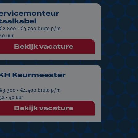
ervicemonteur
taalkabel
€2.800 - €3.700 bruto p/m
40 uur
Bekijk vacature
KH Keurmeester
€3.300 - €4.400 bruto p/m
32 - 40 uur
Bekijk vacature
er het later opnieuw.