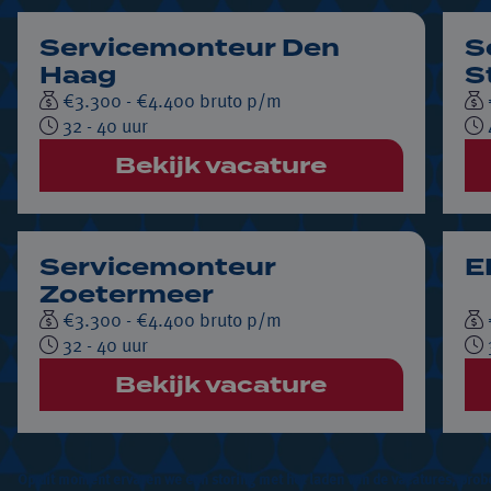
Servicemonteur Den
S
Haag
S
€3.300 - €4.400 bruto p/m
32 - 40 uur
Bekijk vacature
Servicemonteur
E
Zoetermeer
€3.300 - €4.400 bruto p/m
32 - 40 uur
Bekijk vacature
Op dit moment ervaren we een storing met het laden van de vacatures, probe