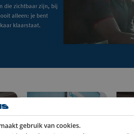
die zichtbaar zijn, bij 
oit alleen: je bent 
kaar klaarstaat.
maakt gebruik van cookies.