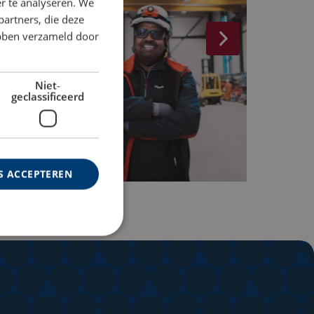
r te analyseren. We
partners, die deze
ebben verzameld door
Niet-
geclassificeerd
S ACCEPTEREN