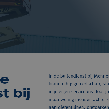
e 
In de buitendienst bij Mennen
kranen, hijsgereedschap, staal
 bij 
in je eigen servicebus door 
maar weinig mensen achter d
aan dierentuinen, pretparken,