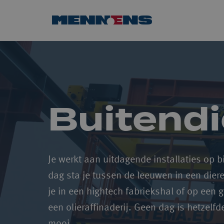
Overslaan
naar
Homepagina
content
Buitendi
Je werkt aan uitdagende installaties op b
dag sta je tussen de leeuwen in een diere
je in een hightech fabriekshal of op een gr
een olieraffinaderij. Geen dag is hetzelfde