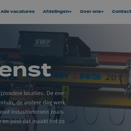
Alle vacatures
Afdelingen
Over ons
Contac
enst
ijzondere locaties. De ene 
ntuin, de andere dag werk 
oot industrieterrein zoals 
 en juist dat maakt het zo 