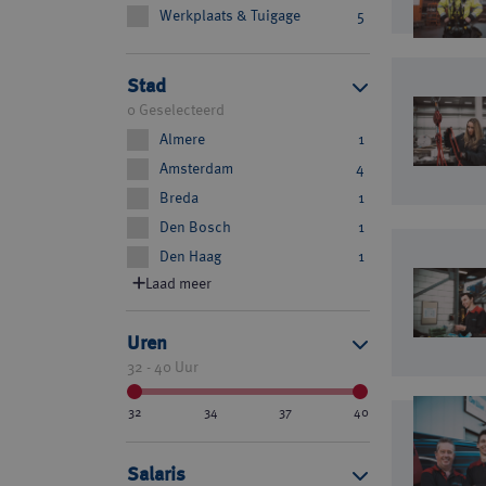
Werkplaats & Tuigage
5
Stad
0 Geselecteerd
Almere
1
Amsterdam
4
Breda
1
Den Bosch
1
Den Haag
1
Laad meer
Uren
32 - 40 Uur
32
34
37
40
Salaris