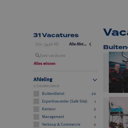
Vac
31 Vacatures
bijv. 3446 AD
Alle Afstanden
Buiten
+10km
Zoek vacatures
Alles wissen
+20km
+30km
Afdeling
0 Geselecteerd
+40km
Buitendienst
20
+50km
Expertisecenter (Safe Site)
1
Kantoor
2
+75km
Management
1
+100km
Verkoop & Commercie
2