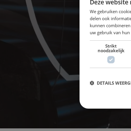
Deze website 
We gebruiken cookie
delen ook informatie
kunnen combineren m
uw gebruik van hun 
Strikt
noodzakelijk
DETAILS WEERG