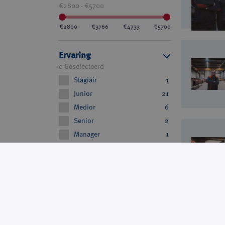
€2800 - €5700
€2800
€3766
€4733
€5700
Ervaring
0 Geselecteerd
Stagiair
1
Junior
21
Medior
6
Senior
2
Manager
1