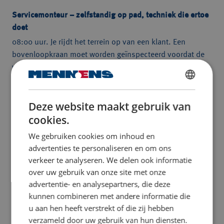
Servicemonteur – zelfstandig op pad, techniek die ertoe
doet
08:00 uur. Je rijdt het terrein op van een klant. Een
bovenloopkraan moet worden geïnspecteerd voordat de
werkzaamheden verder kunnen. Je meldt je aan, loopt
samen met de klant de situatie door en gaat aan de slag.
DUTCH
Je inspecteert, onderhoudt en repareert hef- en
Deze website maakt gebruik van
hijsmiddelen en lost storingen op wanneer dat nodig is.
ENGLISH TRANSLATION
cookies.
De ene dag werk je bij een waterschap of industrieel
bedrijf, de andere dag op een vliegveld, in een pretpark of
We gebruiken cookies om inhoud en
bij Defensie. Geen locatie en geen dag is hetzelfde.
advertenties te personaliseren en om ons
verkeer te analyseren. We delen ook informatie
Naast techniek draait het ook om mensen. Je hebt veel
over uw gebruik van onze site met onze
contact met klanten, bouwt een relatie op en adviseert
advertentie- en analysepartners, die deze
over veiligheid en onderhoud. Dankzij jouw werk kunnen
kunnen combineren met andere informatie die
klanten veilig en zonder zorgen verder.
u aan hen heeft verstrekt of die zij hebben
Dat is vakwerk. Dat is een Sterk Staaltje Werk.
verzameld door uw gebruik van hun diensten.