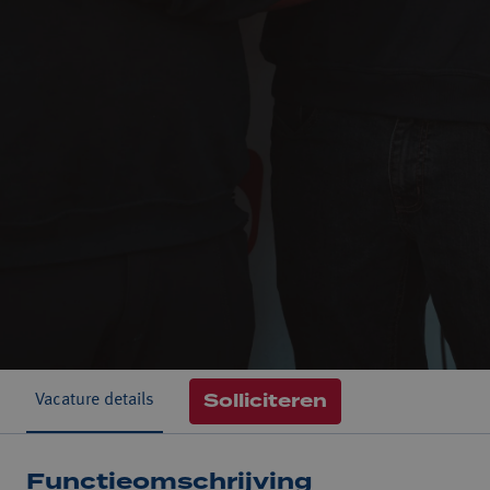
Solliciteren
Vacature details
Functieomschrijving